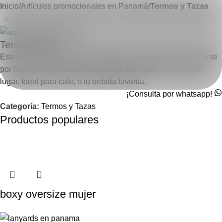
Inicio
Artículos promocionales en Panamá
Termos y Tazas
Termo skinny
Este termo skinny de 600 ml mantiene tu bebida fría o caliente
por horas, con un diseño estilizado que cabe en cualquier
lugar. Ideal para café, o tu bebida favorita.
¡Consulta por whatsapp!
Categoría:
Termos y Tazas
Productos populares
boxy oversize mujer